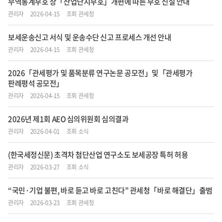
무역통계부호 상「산업단지부호」개편에 따른 부호 신설 안내
관리자
2026-04-15
조회 관세청
보세운송신고 서식 및 운송수단 신고 프로세스 개선 안내
관리자
2026-04-15
조회 관세청
2026「관세평가 및 품목분류 연구논문 공모전」및「관세평가
판례평석 공모전」
관리자
2026-04-15
조회 관세청
2026년 제1회 AEO 심의위원회 심의결과
관리자
2026-04-01
조회 소식
(한국세정신문) 초격차 첨단산업 연구소도 보세공장 특허 허용
관리자
2026-03-27
조회 소식
“국민·기업 불편, 바로 듣고 바로 고친다” 관세청「바로 해결단」출범
관리자
2026-03-23
조회 관세청