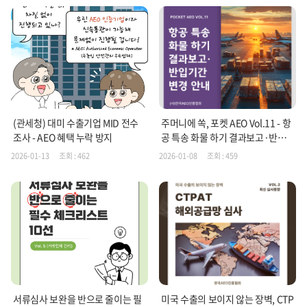
(관세청) 대미 수출기업 MID 전수
주머니에 쏙, 포켓 AEO Vol.11 - 항
조사 - AEO 혜택 누락 방지
공 특송 화물 하기 결과보고·반입
기간 변경 안내
2026-01-13
조회 : 462
2026-01-08
조회 : 459
서류심사 보완을 반으로 줄이는 필
미국 수출의 보이지 않는 장벽, CTP