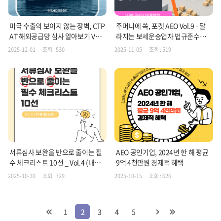
미국 수출의 보이지 않는 장벽, CTP
주머니에 쏙, 포켓 AEO Vol.9 - 달
AT 해외공급망 심사 알아보기 Vol.
라지는 보세운송업자 법규준수도
1
평가기준
2025-12-01
조회 : 530
2025-11-05
조회 : 519
서류심사 보완을 반으로 줄이는 필
AEO 공인기업, 2024년 한 해 평균
수 체크리스트 10선 _ Vol.4 (내부
9억 4천만원 경제적 혜택
통제활동평가편)
2025-10-30
조회 : 729
2025-10-15
조회 : 626
1
2
3
4
5