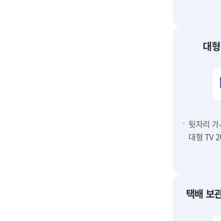
대형
뒷자리 가
대형 TV 
택배 보