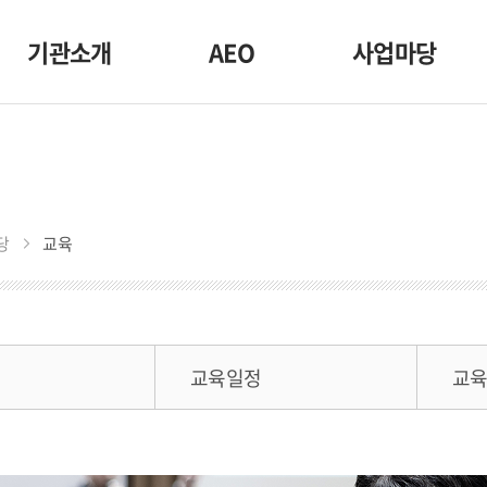
기관소개
AEO
사업마당
인사말
AEO란
회원사
설립목적 및 연혁
혜택
교육
조직 소개
공인절차 및 기준
국제협력
당
교육
인재 채용
MRA
연구
CI 및 마스코트
국내외 동향
관세행정지원
찾아오시는길
공인기업 현황
정
교육일정
교